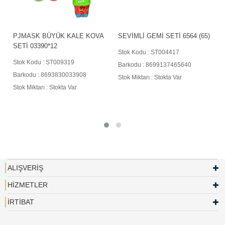
PJMASK BÜYÜK KALE KOVA
SEVİMLİ GEMİ SETİ 6564 (65)
SETİ 03390*12
Stok Kodu : ST004417
Stok Kodu : ST009319
Barkodu : 8699137465640
Barkodu : 8693830033908
Stok Miktarı : Stokta Var
Stok Miktarı : Stokta Var
ALIŞVERİŞ
HİZMETLER
İRTİBAT